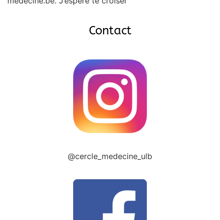
medecine.be. J’espère te croiser
Contact
@cercle_medecine_ulb