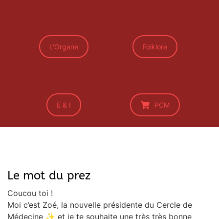
L'Organe
Folklore
E & I
PCM
Le mot du prez
Coucou toi !
Moi c’est Zoé, la nouvelle présidente du Cercle de
Médecine ✨ et je te souhaite une très très bonne