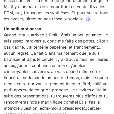
Passe nous voir au cercle (le grand bâtiment rouge, le
M). Il y a un bar et de la nourriture en vente. Il y’a les
PCM, tu y trouveras les synthèses. Et pour suivre tous
les events, direction nos réseaux sociaux. 🪩
Un petit mot perso
Quand je suis arrivée à l’unif, j’étais un peu paumée. Je
suis assez introvertie, donc me faire des potes, c’était
pas gagné. J’ai tenté le baptême, et franchement…
aucun regret. Ça fait 5 ans maintenant que je suis
baptisée et dans le cercle, j’y ai trouvé mes meilleures
amies, j’ai pris confiance en moi et j’ai plein
d’incroyables souvenirs. Je vais quand même être
honnête, ça demande un peu de temps, mais ce que tu
reçois en retour vaut largement le coup. Bref, voilà un
petit aperçu de ce qu’on propose. Je t’invites à lire la
suite des présentations, tu trouveras plus d’infos et tu
rencontreras notre magnifique comité! Et si t’as la
moindre question, écris-moi à presidence@cercle-